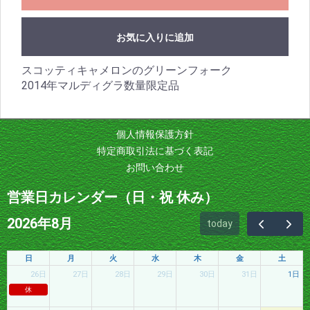
お気に入りに追加
スコッティキャメロンのグリーンフォーク
2014年マルディグラ数量限定品
個人情報保護方針
特定商取引法に基づく表記
お問い合わせ
営業日カレンダー（日・祝 休み）
2026年8月
today
日
月
火
水
木
金
土
26日
27日
28日
29日
30日
31日
1日
休