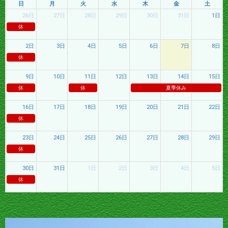
日
月
火
水
木
金
土
26日
27日
28日
29日
30日
31日
1日
休
2日
3日
4日
5日
6日
7日
8日
休
9日
10日
11日
12日
13日
14日
15日
休
休
夏季休み
16日
17日
18日
19日
20日
21日
22日
休
23日
24日
25日
26日
27日
28日
29日
休
30日
31日
1日
2日
3日
4日
5日
休