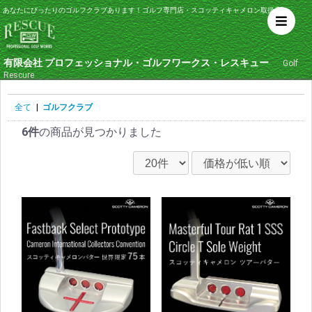
あなたにぴったりのゴルフクラブあります！ゴルフ専門店・スコッティキャメロン取扱店
有限会社 プロフェッショナル・ゴルフワークス・レスキュー
Golf
Rescure
全て
|
ゴルフクラブ
6件
の商品が見つかりました