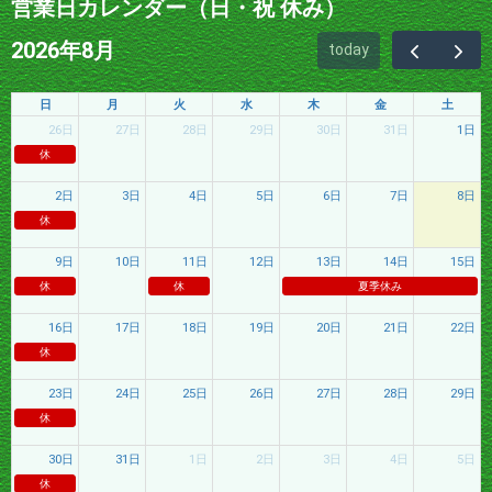
営業日カレンダー（日・祝 休み）
2026年8月
today
日
月
火
水
木
金
土
26日
27日
28日
29日
30日
31日
1日
休
2日
3日
4日
5日
6日
7日
8日
休
9日
10日
11日
12日
13日
14日
15日
休
休
夏季休み
16日
17日
18日
19日
20日
21日
22日
休
23日
24日
25日
26日
27日
28日
29日
休
30日
31日
1日
2日
3日
4日
5日
休