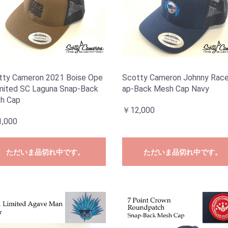
tty Cameron 2021 Boise Ope
Scotty Cameron Johnny Race
imited SC Laguna Snap-Back
ap-Back Mesh Cap Navy
h Cap
￥12,000
,000
ただいま品切れ中です。
ただいま品切れ中です。