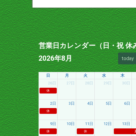
営業日カレンダー（日・祝 休
2026年8月
today
日
月
火
水
木
26日
27日
28日
29日
30日
休
2日
3日
4日
5日
6日
休
9日
10日
11日
12日
13日
休
休