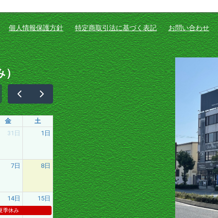
個人情報保護方針
特定商取引法に基づく表記
お問い合わせ
み）
金
土
31日
1日
7日
8日
14日
15日
夏季休み