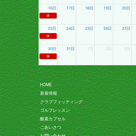
16日
17日
18日
19日
20日
休
23日
24日
25日
26日
27日
休
30日
31日
1日
2日
3日
休
HOME
新着情報
クラブフィッティング
ゴルフレッスン
酸素カプセル
ごあいさつ
お問い合わせ