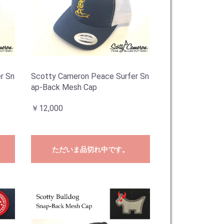
r Sn
Scotty Cameron Peace Surfer Sn
ap-Back Mesh Cap
￥12,000
ただいま品切れ中です。