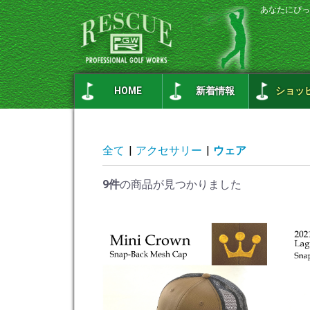
あなたにぴっ
HOME
新着情報
ショッ
全て
|
アクセサリー
|
ウェア
9件
の商品が見つかりました