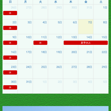
日
月
火
水
木
金
土
26日
27日
28日
29日
30日
31日
1日
休
2日
3日
4日
5日
6日
7日
8日
休
9日
10日
11日
12日
13日
14日
15日
休
休
夏季休み
16日
17日
18日
19日
20日
21日
22日
休
23日
24日
25日
26日
27日
28日
29日
休
30日
31日
1日
2日
3日
4日
5日
休